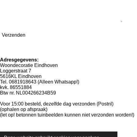
Verzenden
Adresgegevens:
Woondecoratie Eindhoven
Loggerstraat 7
5616KL Eindhoven
Tel. 0681918643 (Alleen Whatsapp!)
kvk. 86551884
Btw nr. NL004266234B59
Voor 15:00 besteld, dezelfde dag verzonden (Postnl)
(ophalen op afspraak)
(let op! betonnen tuinbeelden kunnen niet verzonden worden!)
W
F