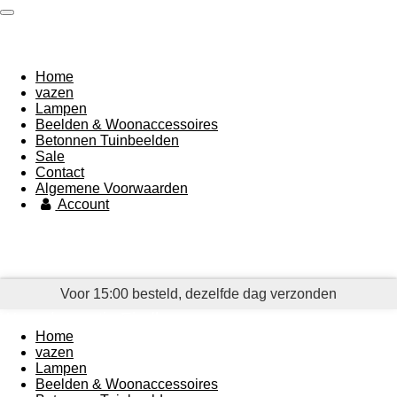
Ga
Woondecoratie Eindhoven
direct
naar
de
Home
hoofdinhoud
vazen
Lampen
Beelden & Woonaccessoires
Betonnen Tuinbeelden
Sale
Contact
Algemene Voorwaarden
Account
Voor 15:00 besteld, dezelfde dag verzonden
Woondecoratie Eindhoven
Home
vazen
Lampen
Beelden & Woonaccessoires