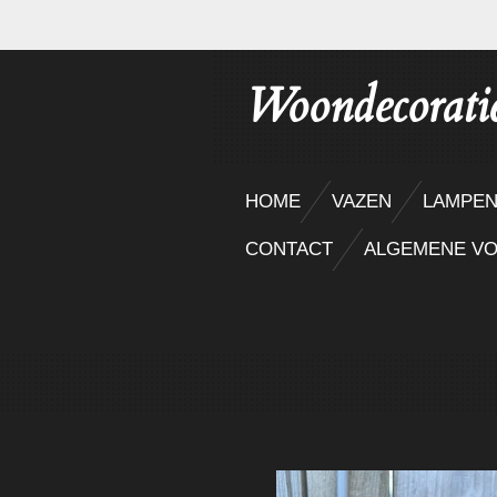
Ga
direct
Woondecorati
naar
de
hoofdinhoud
HOME
VAZEN
LAMPE
CONTACT
ALGEMENE V