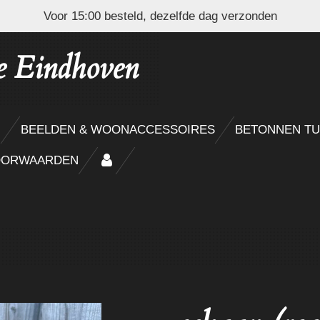
Voor 15:00 besteld, dezelfde dag verzonden
e Eindhoven
N
BEELDEN & WOONACCESSOIRES
BETONNEN TU
OORWAARDEN