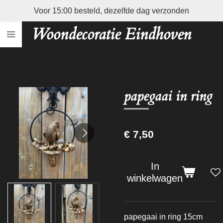
Voor 15:00 besteld, dezelfde dag verzonden
Ga
direct
Woondecoratie Eindhoven
naar
de
hoofdinhoud
papegaai in ring
€ 7,50
In
winkelwagen
papegaai in ring 15cm