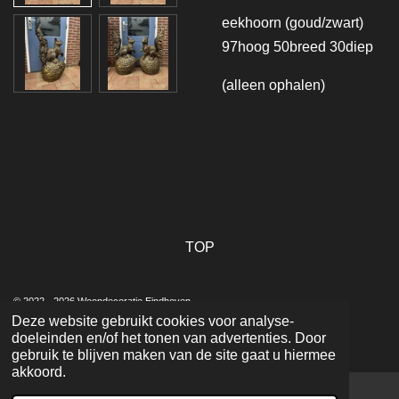
eekhoorn (goud/zwart)
97hoog 50breed 30diep
(alleen ophalen)
TOP
© 2022 - 2026 Woondecoratie Eindhoven
Deze website gebruikt cookies voor analyse-
Powered by
JouwWeb
doeleinden en/of het tonen van advertenties. Door
gebruik te blijven maken van de site gaat u hiermee
akkoord.