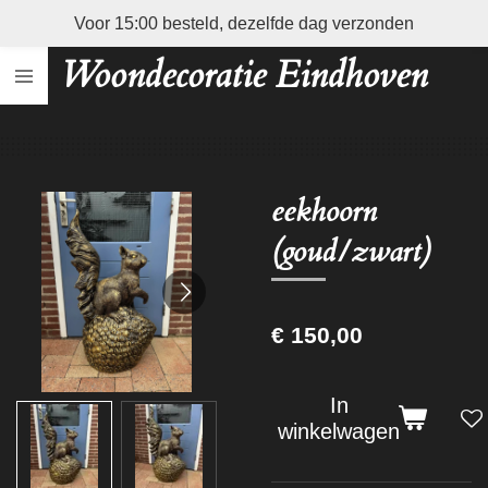
Voor 15:00 besteld, dezelfde dag verzonden
Ga
direct
Woondecoratie Eindhoven
naar
de
hoofdinhoud
eekhoorn
(goud/zwart)
€ 150,00
In
winkelwagen