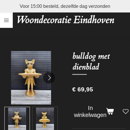
Voor 15:00 besteld, dezelfde dag verzonden
Ga
direct
Woondecoratie Eindhoven
naar
de
hoofdinhoud
bulldog met
dienblad
€ 69,95
In
winkelwagen