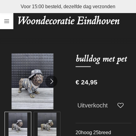
Voor 15:00 besteld, dezelfde dag verzonden
Ga
direct
Woondecoratie Eindhoven
naar
de
hoofdinhoud
bulldog met pet
€ 24,95
Uitverkocht
20hoog 25breed