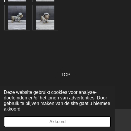
TOP
Deze website gebruikt cookies voor analyse-
© 2022 - 2026 Woondecoratie Eindhoven
doeleinden en/of het tonen van advertenties. Door
Powered by
JouwWeb
gebruik te blijven maken van de site gaat u hiermee
akkoord.
Akkoord
Facebook
WhatsApp