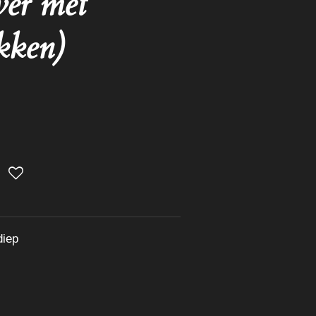
lver met
kken)
diep