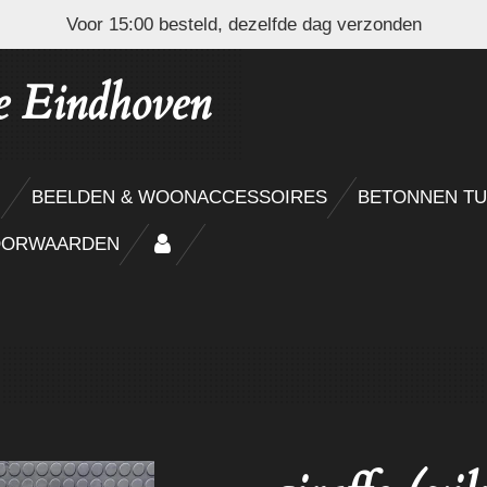
Voor 15:00 besteld, dezelfde dag verzonden
e Eindhoven
N
BEELDEN & WOONACCESSOIRES
BETONNEN TU
OORWAARDEN