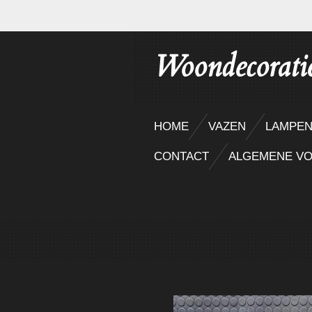
Ga
direct
Woondecorati
naar
de
hoofdinhoud
HOME
VAZEN
LAMPE
CONTACT
ALGEMENE V