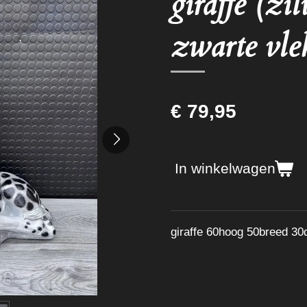
giraffe (zi
zwarte vle
€ 79,95
In winkelwagen
giraffe 60hoog 50breed 30