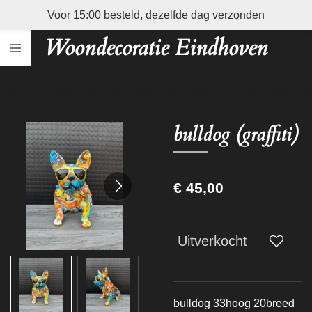
Voor 15:00 besteld, dezelfde dag verzonden
Ga
direct
Woondecoratie Eindhoven
naar
de
hoofdinhoud
bulldog (graffiti)
€ 45,00
Uitverkocht
bulldog 33hoog 20breed