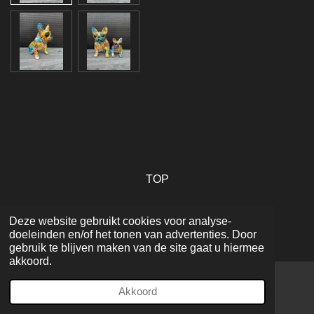
TOP
Deze website gebruikt cookies voor analyse-
© 2022 - 2026 Woondecoratie Eindhoven
doeleinden en/of het tonen van advertenties. Door
Powered by
JouwWeb
gebruik te blijven maken van de site gaat u hiermee
akkoord.
Akkoord
Facebook
WhatsApp