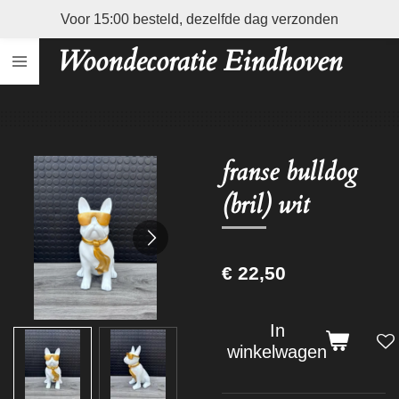
Voor 15:00 besteld, dezelfde dag verzonden
Ga
direct
Woondecoratie Eindhoven
naar
de
hoofdinhoud
franse bulldog
(bril) wit
€ 22,50
In
winkelwagen