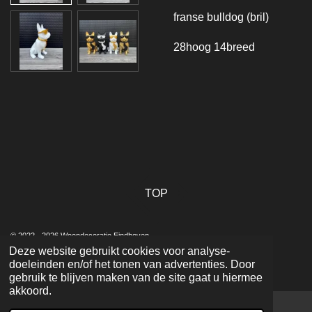
franse bulldog (bril)
28hoog 14breed
TOP
© 2022 - 2026 Woondecoratie Eindhoven
Deze website gebruikt cookies voor analyse-
Powered by
JouwWeb
doeleinden en/of het tonen van advertenties. Door
gebruik te blijven maken van de site gaat u hiermee
akkoord.