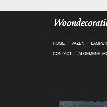
Ga
direct
Woondecorati
naar
de
hoofdinhoud
HOME
VAZEN
LAMPE
CONTACT
ALGEMENE V