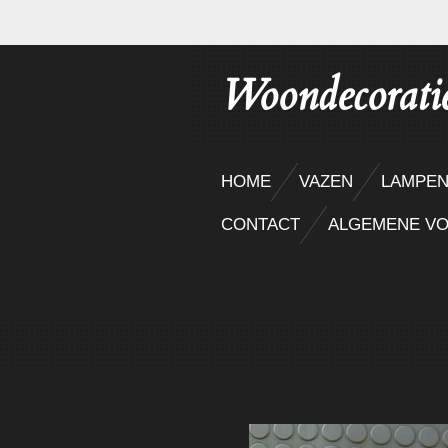
Ga
direct
Woondecorati
naar
de
hoofdinhoud
HOME
VAZEN
LAMPE
CONTACT
ALGEMENE V