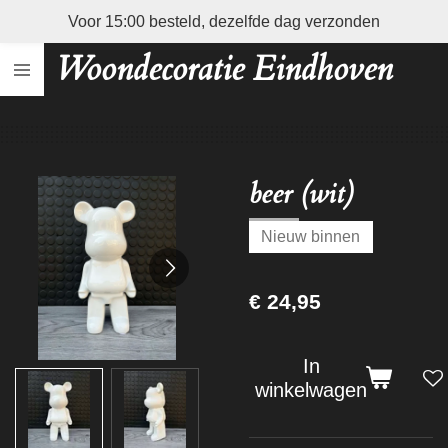
Voor 15:00 besteld, dezelfde dag verzonden
Ga
direct
Woondecoratie Eindhoven
naar
de
hoofdinhoud
beer (wit)
Nieuw binnen
€ 24,95
In
winkelwagen