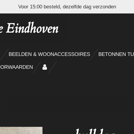
Voor 15:00 besteld, dezelfde dag verzonden
e Eindhoven
N
BEELDEN & WOONACCESSOIRES
BETONNEN TU
OORWAARDEN