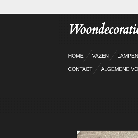
Ga
direct
Woondecorati
naar
de
hoofdinhoud
HOME
VAZEN
LAMPE
CONTACT
ALGEMENE V