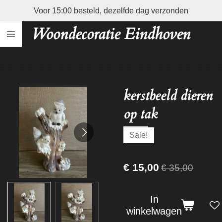
Voor 15:00 besteld, dezelfde dag verzonden
Ga
direct
Woondecoratie Eindhoven
naar
de
hoofdinhoud
kerstbeeld dieren
op tak
Sale!
€ 15,00
€ 35,00
In
winkelwagen